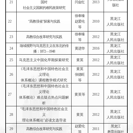
21
国对
闫金红
2013
版社
社会主义国家的难民政策研究
徐奉臻
黑龙江
22
“高教强省”探索与实践
赵爱伦
2010
人民出版社
等
徐奉臻
黑龙江
23
高教综合改革研究与实践
2012
等
人民出版社
场域视野与马克思主义在东北的传
黑龙江
24
黄进华
2016
播：
1872
—
1948
人民出版社
黑龙江
25
马克思主义中国化早期探索研究
黄英
2012
人民出版社
《毛泽东思想和中国特色社会主
黄英
黑龙江
26
义理论
张德旺
2012
人民出版社
体系概论》课程教学模式研究
等
《毛泽东思想和中国特色社会主
义理论
黑龙江
27
黄英等
2012
体系概论》难点疑点热点问题解
人民出版社
析
“毛泽东思想和中国特色社会主
黑龙江
28
义
黄英
2012
人民出版社
理论体系概论”必读文选导读
赵爱伦
黑龙江
29
高教综合改革研究与实践
2011
等
教育出版社