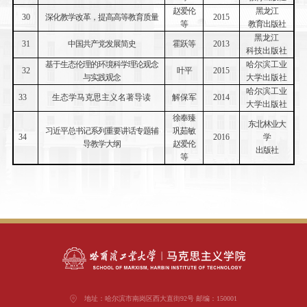
赵爱伦
黑龙江
30
深化教学改革，提高高等教育质量
2015
等
教育出版社
黑龙江
31
中国共产党发展简史
霍跃等
2013
科技出版社
基于生态伦理的环境科学理论观念
哈尔滨工业
32
叶平
2015
与实践观念
大学出版社
哈尔滨工业
33
生态学马克思主义名著导读
解保军
2014
大学出版社
徐奉臻
东北林业大
习近平总书记系列重要讲话专题辅
巩茹敏
34
2016
学
导教学大纲
赵爱伦
出版社
等
地址：哈尔滨市南岗区西大直街92号 邮编：150001