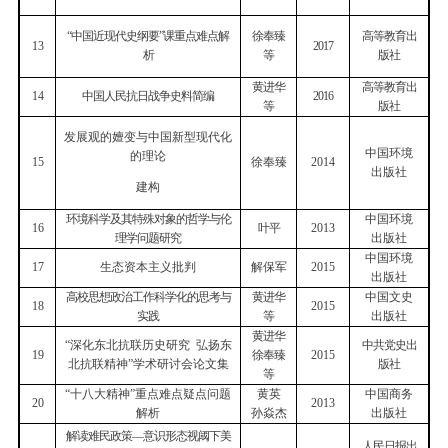
徐奉臻
高等教育出
“中国近现代史纲要”课重点难点解
13
2017
等
版社
析
黄进华
高等教育出
14
中国人民抗日战争史料简编
2016
等
版社
发展观的嬗变与中国新型现代化
中国环境
的理论
15
徐奉臻
2014
出版社
建构
环境科学及其特殊对象的哲学与伦
中国环境
16
叶平
2013
理学问题研究
出版社
中国环境
17
生态资本主义批判
解保军
2015
出版社
高校思想政治工作科学化的思考与
黄进华
中国文史
18
2015
实践
等
出版社
黄进华
“深化东北抗联历史研究
弘扬东
中共党史出
19
徐奉臻
2015
北抗联精神”学术研讨会论文集
版社
等
“十八大精神”重点难点疑点问题
黄英
中国商务
20
2013
解析
孙焱杰
出版社
解读难民政策—意识形态视阈下美
人民日报出