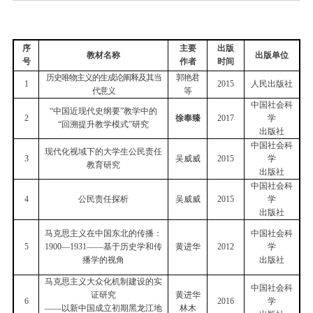
序
主要
出版
教材名称
出版单位
号
作者
时间
历史唯物主义的生成论阐释及其当
郭艳君
1
2015
人民出版社
代意义
等
中国社会科
“中国近现代史纲要”教学中的
2
徐奉臻
2017
学
“回溯提升教学模式”研究
出版社
中国社会科
现代化视域下的大学生公民责任
3
吴威威
2015
学
教育研究
出版社
中国社会科
4
公民责任探析
吴威威
2015
学
出版社
马克思主义在中国东北的传播：
中国社会科
5
1900
—
1931
——基于历史学和传
黄进华
2012
学
播学的视角
出版社
马克思主义大众化机制建设的实
中国社会科
证研究
黄进华
6
2016
学
——以新中国成立初期黑龙江地
林木