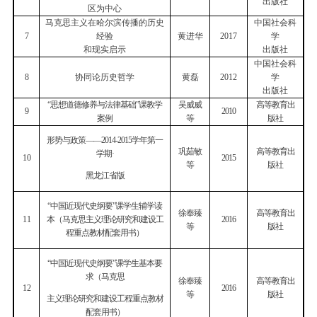
出版社
区为中心
马克思主义在哈尔滨传播的历史
中国社会科
7
经验
黄进华
2017
学
和现实启示
出版社
中国社会科
8
协同论历史哲学
黄磊
2012
学
出版社
“思想道德修养与法律基础”课教学
吴威威
高等教育出
9
2010
案例
等
版社
形势与政策——
2014-2015
学年第一
巩茹敏
高等教育出
学期·
10
2015
等
版社
黑龙江省版
“中国近现代史纲要”课学生辅学读
徐奉臻
高等教育出
11
2016
本（马克思主义理论研究和建设工
等
版社
程重点教材配套用书）
“中国近现代史纲要”课学生基本要
求（马克思
徐奉臻
高等教育出
12
2016
等
版社
主义理论研究和建设工程重点教材
配套用书）