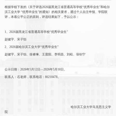
根据学校下发的《关于评选
202
6
届黑龙江省普通高等学校
“优秀毕业生”和哈尔
滨工业大学 “优秀毕业生”的通知》的相关要求，通过个人自主申报、学院联
评，本着公平公正的原则，评选结果如下，予以公示：
1
、
202
6
届黑龙江省普通高等学校
“优秀毕业生”
赵健宇、宋子怡
2
、
202
6
届哈尔滨工业大学
“优秀毕业生”
赵健宇、宋子怡、徐睿琳、王晨阳、李明昌、刘松、张钊宁
公示日期：
202
6
年
5
月
1
2
日
—
202
6
年
5
月
1
8
日。
联系人：石老师，联系电话：
86210478
。
哈尔滨工业大学马克思主义学
院