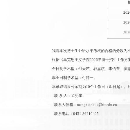
202
202
202
我院
本次
博士生外语水平考核的合格的分数为
根据
《马克思主义学院
2026
年博士招生工作方
全日制学术型
：
邵天艺、郭嘉琪、李怡萱、窦
非全日制学术型：付婧一。
本录取结果公示期为
10
个工作日（即日起）。
联
系
人：
孟宪奎
联系人
信箱：
mengxiankui@hit.edu.cn
联系电话：
0451-86210495