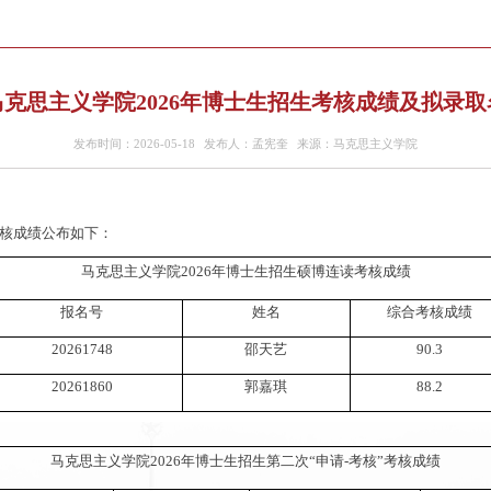
克思主义学院2026年博士生招生考核成绩及拟录
发布时间：2026-05-18
发布人：孟宪奎
来源：马克思主义学院
核成绩公布如下：
马克思主义学院
202
6
年博士生招生
硕博连读
考核成绩
报名号
姓名
综合考核
成绩
20261748
邵天艺
90.3
20261860
郭嘉琪
88.2
马克思主义学院
202
6
年博士生招生第
二
次
“申请
-
考核”考核成绩