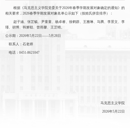
根据《马克思主义学院党委关于
2026年春季学期发展对象确定的通知》的
相关要求，
2026春季学期
发展对象
名单
公示如下
（
按姓氏拼音排序）
：
赵子涵、张芷毓
、
尹童童、杨卓睿、徐鹤群、王雅琳、马腾、李景文
、
李
瑾、胡博、韩箫聪、曾雨馨、王芷晴
。
公示期：
2026年5月22
日
——5月
28
日
联系人：石老师
电话：
0451-8621047
马克思主义学院
2026年5月22日