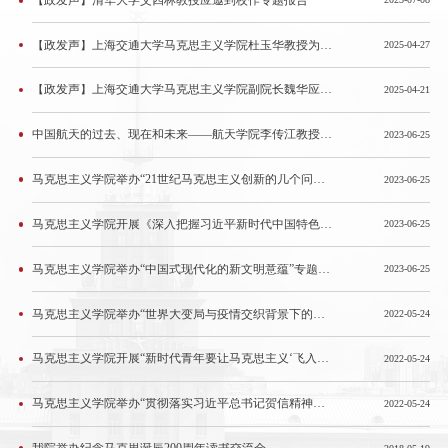
【政发声】清华大学艾四林教授应邀到校作专题报告
【政发声】上海交通大学马克思主义学院杜玉华教授为我院师生作专题讲座
2025-04-27
【政发声】上海交通大学马克思主义学院副院长魏华应邀为我院师生作专题讲座
2025-04-21
中国航天的过去、现在和未来——航天学院李传江教授为第十九届“小卫星学者计划”交流营作专题讲座
2023-06-25
马克思主义学院举办“21世纪马克思主义创新的几个问题”专题讲座与“优博计划”高层次博士学术经验分享交流会
2023-06-25
马克思主义学院开展《深入把握习近平新时代中国特色社会主义思想》专题讲座
2023-06-25
马克思主义学院举办“中国式现代化的新文明意蕴”专题讲座
2023-06-25
马克思主义学院举办“世界大变局与疫情交织背景下的时代盛会”两会专题讲座
2022-05-24
马克思主义学院开展“新时代青年要让马克思主义‘飞入寻常百姓家’”主题讲座
2022-05-24
马克思主义学院举办“贯彻落实习近平总书记贺信精神教育教学成果”研讨会
2022-05-24